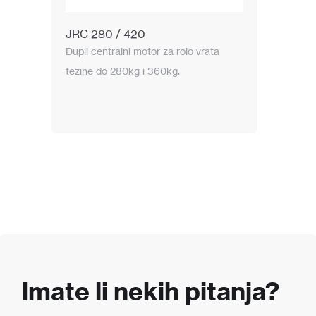
JRC 280 / 420
Dupli centralni motor za rolo vrata
težine do 280kg i 360kg.
Imate li nekih pitanja?