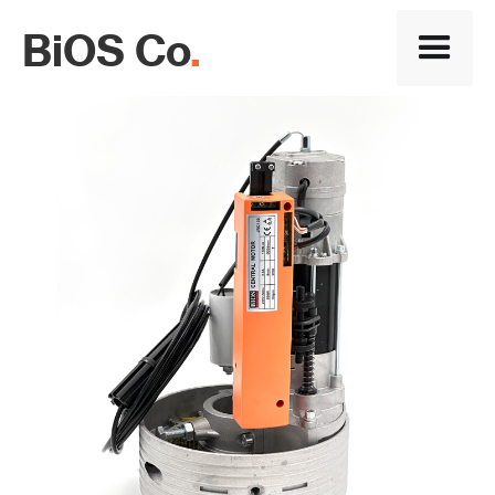
BiOS Co
.