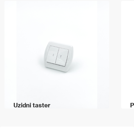
Uzidni taster
P