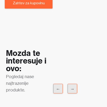
Zahtev za kupovinu
Mozda te
interesuje i
ovo:
Pogledaj nase
najtrazenije
←
→
produkte.