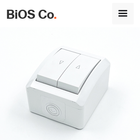
BiOS Co
.