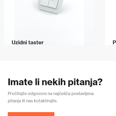
Uzidni taster
P
Imate li nekih pitanja?
Pročitajte odgovore na najčešća postavljena
pitanja ili nas kotaktirajte.