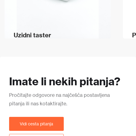
Uzidni taster
P
Imate li nekih pitanja?
Pročitajte odgovore na najčešća postavljena
pitanja ili nas kotaktirajte.
Vidi cesta pitanja