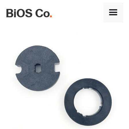
BiOS Co
.