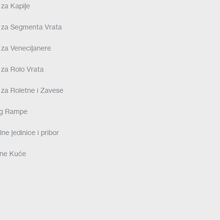
 za Kapije
 za Segmenta Vrata
 za Venecijanere
 za Rolo Vrata
 za Roletne i Zavese
ng Rampe
ne jedinice i pribor
ne Kuće