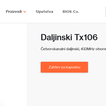
Proizvodi
Uputstva
BIOS Co.
Daljinski Tx106
Četvorokanalni daljinski, 433MHz otvoren
Zahtev za kupovinu