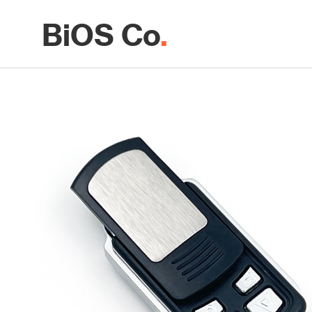
BiOS Co
.