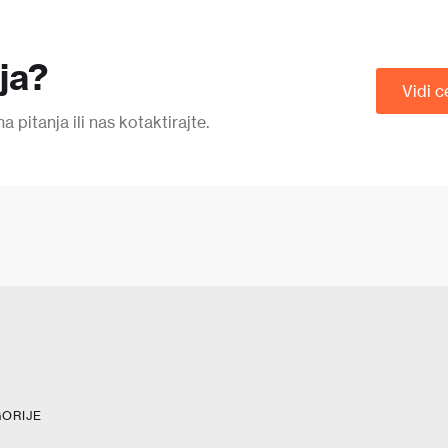
nja?
Vidi c
pitanja ili nas kotaktirajte.
ORIJE