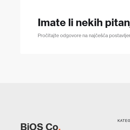
Imate li nekih pita
Pročitajte odgovore na najčešća postavljena 
KATEG
BiOS Co
.