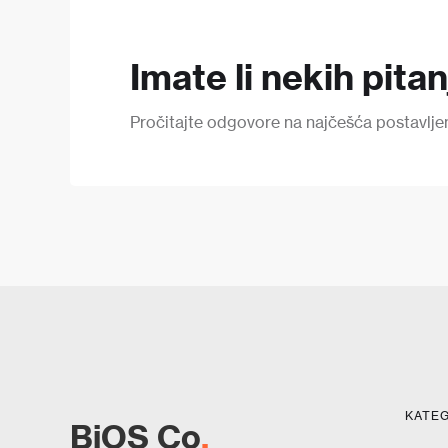
Imate li nekih pita
Pročitajte odgovore na najčešća postavljena 
KATEG
BiOS Co
.