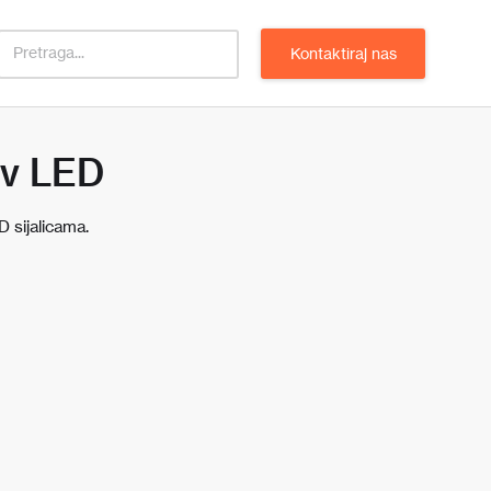
Kontaktiraj nas
0v LED
 sijalicama.