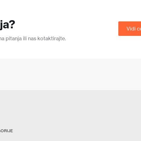
nja?
Vidi c
pitanja ili nas kotaktirajte.
ORIJE