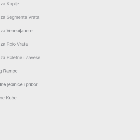
 za Kapije
 za Segmenta Vrata
 za Venecijanere
 za Rolo Vrata
 za Roletne i Zavese
ng Rampe
ne jedinice i pribor
ne Kuće