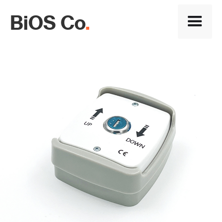
BiOS Co
.