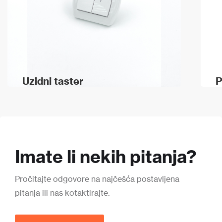
Uzidni taster
P
Imate li nekih pitanja?
Pročitajte odgovore na najčešća postavljena
pitanja ili nas kotaktirajte.