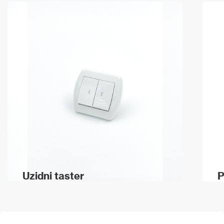
Uzidni taster
P