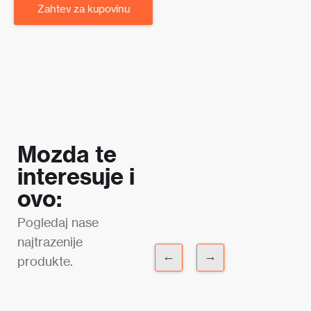
Zahtev za kupovinu
Mozda te
interesuje i
ovo:
Pogledaj nase
najtrazenije
←
→
produkte.