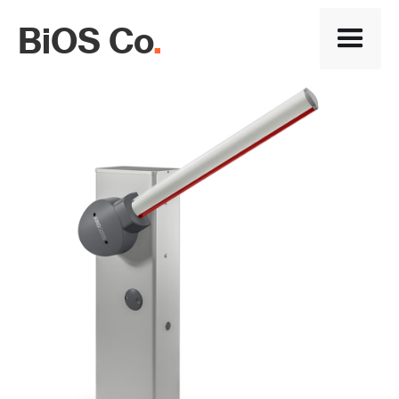
BiOS Co
.