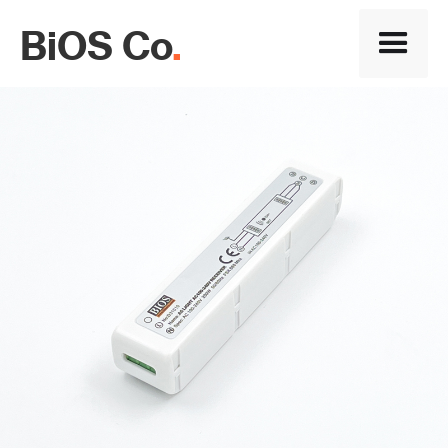
BiOS Co
.