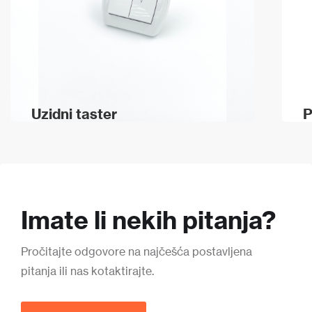
Uzidni taster
P
Imate li nekih pitanja?
Pročitajte odgovore na najčešća postavljena
pitanja ili nas kotaktirajte.