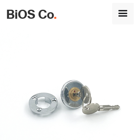
BiOS Co
.