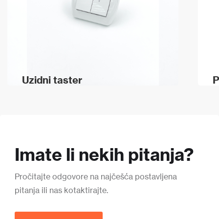
Uzidni taster
P
Imate li nekih pitanja?
Pročitajte odgovore na najčešća postavljena
pitanja ili nas kotaktirajte.