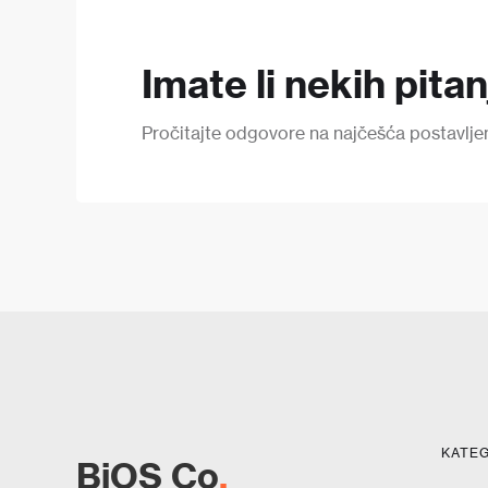
Imate li nekih pita
Pročitajte odgovore na najčešća postavljena 
KATEG
BiOS Co
.