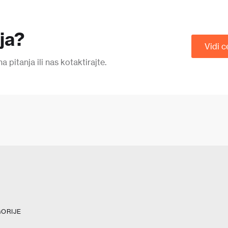
nja?
Vidi c
pitanja ili nas kotaktirajte.
ORIJE