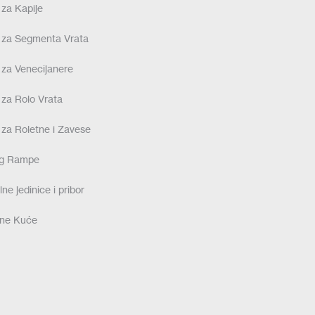
 za Kapije
 za Segmenta Vrata
 za Venecijanere
 za Rolo Vrata
 za Roletne i Zavese
ng Rampe
ne jedinice i pribor
ne Kuće