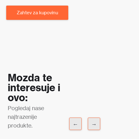
Zahtev za kupovinu
Mozda te
interesuje i
ovo:
Pogledaj nase
najtrazenije
←
→
produkte.