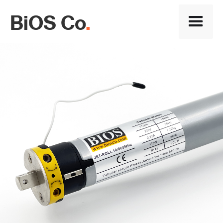
BiOS Co
.