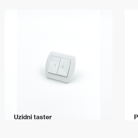
Uzidni taster
P