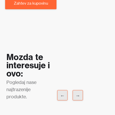
Zahtev za kupovinu
Mozda te
interesuje i
ovo:
Pogledaj nase
najtrazenije
←
→
produkte.