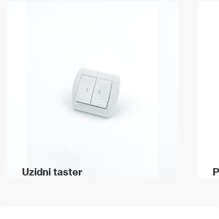
Uzidni taster
P