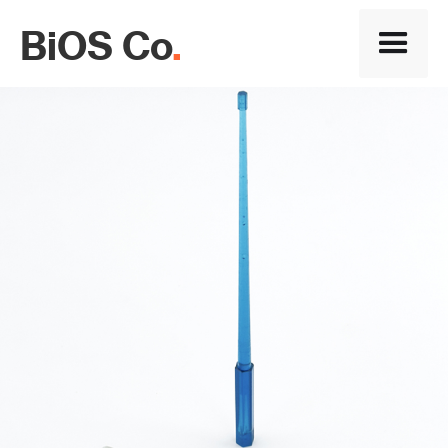
BiOS Co
.