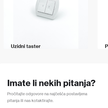
Uzidni taster
P
Imate li nekih pitanja?
Pročitajte odgovore na najčešća postavljena
pitanja ili nas kotaktirajte.