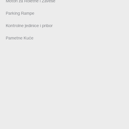
Motori za Roletne i Zavese
Parking Rampe
Kontrolne jedinice i pribor
Pametne Kuće