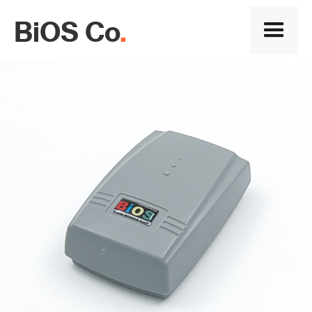
BiOS Co
.